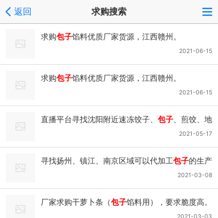
返回
求购搜索
求购
包子
馅料优质厂家货源，江西赣州。
2021-06-15
求购
包子
馅料优质厂家货源，江西赣州。
2021-06-15
直播平台寻找沈阳附近速冻饺子、
包子
、煎饺、地
道肠厂家，能贴牌产品，有产能有实力的厂家联
2021-05-17
系，加微信，采购量：90000+
寻找扬州、镇江、南京区域可以代加工
包子
的生产
厂家，有意厂家请联系。
2021-03-08
厂家求购干萝卜条（
包子
馅料用），要求脆度高。
坐标北京。
2021-03-03