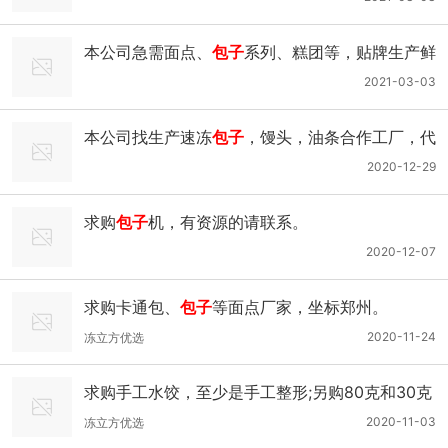
本公司急需面点、
包子
系列、糕团等，贴牌生产鲜
肉包、梅干菜包、香菇菜包、笋丁包等，每个
包子
2021-03-03
在65克左右。坐标上海。
本公司找生产速冻
包子
，馒头，油条合作工厂，代
工生产，驻地在成都。
2020-12-29
求购
包子
机，有资源的请联系。
2020-12-07
求购卡通包、
包子
等面点厂家，坐标郑州。
2020-11-24
冻立方优选
求购手工水饺，至少是手工整形;另购80克和30克
包子
，价格每个0.85元以下。要求：供应商距离
2020-11-03
冻立方优选