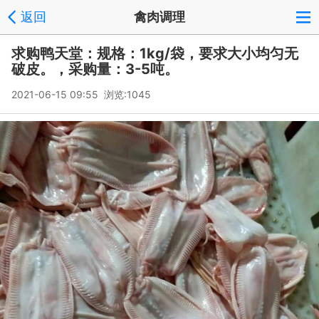
返回
禽肉调理
求购鸭天堂：规格：1kg/袋，要求大小均匀无
破皮。，采购量：3-5吨。
2021-06-15 09:55 浏览:
1045