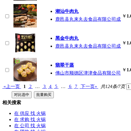
潮汕牛肉丸
￥
1.
鹿邑县丸来丸去食品有限公司成
黑金牛肉丸
￥
1.
鹿邑县丸来丸去食品有限公司成
翡翠干蒸
￥
1.
佛山市顺德区津津食品有限公司
«上一页
1
2
…
3
4
5
…
6
7
下一页»
共124条/7页
相关搜索
在
供应
找 火锅
在
求购
找 火锅
在
公司
找 火锅