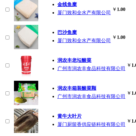
金线鱼糜
￥
1.00
厦门致和全水产有限公司
巴沙鱼糜
￥
1.00
厦门致和全水产有限公司
润农丰老坛酸菜
￥
1.
广州市润农丰食品科技有限公司
润农丰箱装酸菜颗
￥
1.
广州市润农丰食品科技有限公司
黄牛大叶片
￥
1.
厦门厨留香供应链科技有限公司