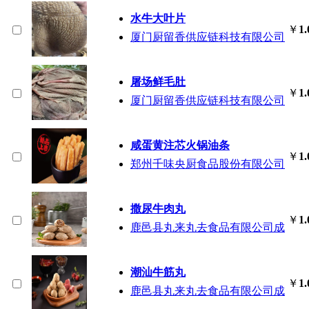
水牛大叶片
￥
1.
厦门厨留香供应链科技有限公司
屠场鲜毛肚
￥
1.
厦门厨留香供应链科技有限公司
咸蛋黄注芯
火锅
油条
￥
1.
郑州千味央厨食品股份有限公司
撒尿牛肉丸
￥
1.
鹿邑县丸来丸去食品有限公司成
潮汕牛筋丸
￥
1.
鹿邑县丸来丸去食品有限公司成