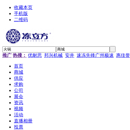
收藏本页
手机版
二维码
推广
热搜：
优耐思
邦兴机械
安井
速冻先锋广州极速
惠佳誉
首页
商城
供应
求购
公司
展会
资讯
视频
活动
直播相册
投票