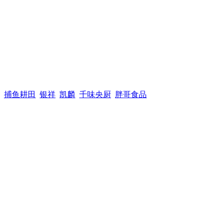
捕鱼耕田
银祥
凯麟
千味央厨
胖哥食品