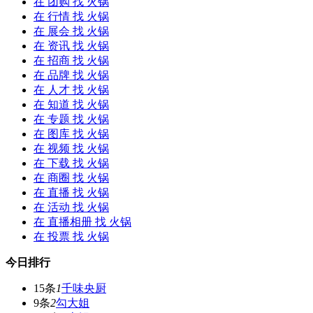
在
团购
找 火锅
在
行情
找 火锅
在
展会
找 火锅
在
资讯
找 火锅
在
招商
找 火锅
在
品牌
找 火锅
在
人才
找 火锅
在
知道
找 火锅
在
专题
找 火锅
在
图库
找 火锅
在
视频
找 火锅
在
下载
找 火锅
在
商圈
找 火锅
在
直播
找 火锅
在
活动
找 火锅
在
直播相册
找 火锅
在
投票
找 火锅
今日排行
15条
1
千味央厨
9条
2
勾大姐