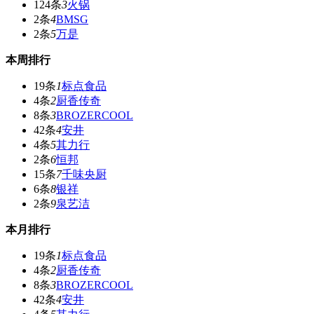
124条
3
火锅
2条
4
BMSG
2条
5
万是
本周排行
19条
1
标点食品
4条
2
厨香传奇
8条
3
BROZERCOOL
42条
4
安井
4条
5
其力行
2条
6
恒邦
15条
7
千味央厨
6条
8
银祥
2条
9
泉艺洁
本月排行
19条
1
标点食品
4条
2
厨香传奇
8条
3
BROZERCOOL
42条
4
安井