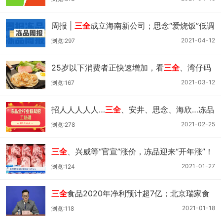
周报 |
三全
成立海南新公司；思念“爱烧饭”低调
启动；12位食材企业家上榜福布斯
2021-04-12
浏览:297
25岁以下消费者正快速增加，看
三全
、湾仔码
头、海欣怎样玩转年轻化
2021-03-12
浏览:167
招人人人人人…
三全
、安井、思念、海欣…冻品
全行业掀起招工热潮
2021-02-25
浏览:278
三全
、兴威等“官宣”涨价，冻品迎来“开年涨”！
2021-01-27
浏览:124
三全
食品2020年净利预计超7亿；北京瑞家食
品男厕检出阳性
2021-01-18
浏览:118