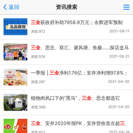
返回
资讯搜索
三全
获政府补助7958.9万元；永辉进军预制
菜；河北最大冷链市
2021-08-11
浏览:972
三全
、思念、双汇、避风塘、鱼极……探店盒马
鲜生郑州首店，看看都有哪些“盒品牌”
2021-06-21
浏览:574
一季报 |
三全
净利1.76亿；安井净利增97.8%；
海欣净利过千万；惠发营收近3亿
2021-04-30
浏览:267
植物肉风口下的“黑马”，
三全
、思念都选它
2021-04-20
浏览:369
三全
、安井2020年报PK，安井营收首次超
三
全
！各据米面、火锅料龙头，品类融合加速
2021-04-16
浏览:613